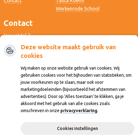
Contact
Talita Koemi
Werkenrode School
Contact
Hengstdal 3
6574 NA Ubbergen
Deze website maakt gebruik van
cookies
024-3243665
Wij maken op onze website gebruik van cookies. Wij
info@maartenschool.nl
gebruiken cookies voor het bijhouden van statistieken, om
jouw voorkeuren op te slaan, maar ook voor
Inloggen
marketingdoeleinden (bijvoorbeeld het afstemmen van
advertenties). Door op 'Alles toestaan' te klikken, ga je
Inloggen ouders
akkoord met het gebruik van alle cookies zoals
Inloggen personeel
omschreven in onze
privacyverklaring
.
Cookies instellingen