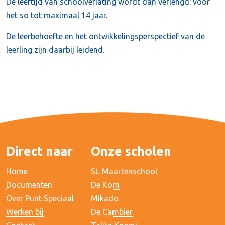
De leeftijd van schoolverlating wordt dan verlengd: voor
het so tot maximaal 14 jaar.
De leerbehoefte en het ontwikkelingsperspectief van de
leerling zijn daarbij leidend.
Direct naar
Onze scholen
Home
St. Maartenschool
Documenten
De Kom
Over Punt Speciaal
Mikado
Werken bij
De Cambier