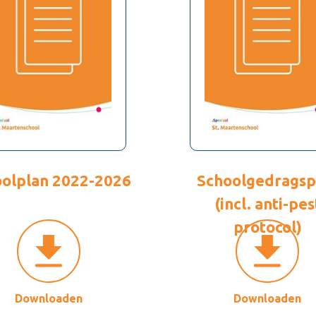
olplan 2022-2026
Schoolgedragsp
(incl. anti-pes
protocol)
Downloaden
Downloaden