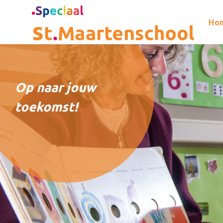
Ho
Op naar jouw
toekomst!