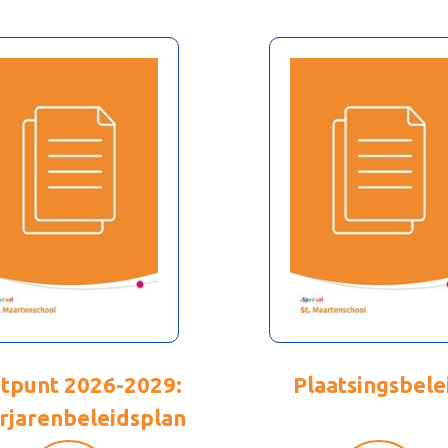
htpunt 2026-2029:
Plaatsingsbele
jarenbeleidsplan