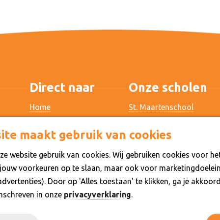
Direct naar
Onze scholen
Home
St. Maartenschool
Documenten
De Kom
ite maakt gebruik van cookies
Over Punt Speciaal
Mikado
Werken bij
De Cambier
e website gebruik van cookies. Wij gebruiken cookies voor he
Contact
Talita Koemi
 jouw voorkeuren op te slaan, maar ook voor marketingdoelein
Werkenrode School
vertenties). Door op 'Alles toestaan' te klikken, ga je akkoord
mschreven in onze
privacyverklaring
.