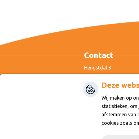
Contact
Hengstdal 3
6574 NA Ubbergen
Deze webs
024-3243665
Wij maken op onz
info@maartenschool.nl
statistieken, om
afstemmen van ad
cookies zoals o