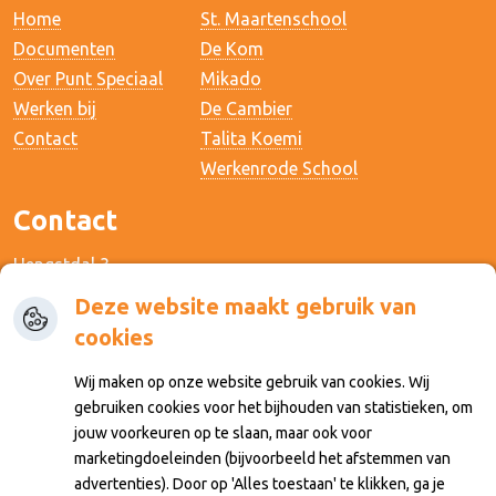
Home
St. Maartenschool
Documenten
De Kom
Over Punt Speciaal
Mikado
Werken bij
De Cambier
Contact
Talita Koemi
Werkenrode School
Contact
Hengstdal 3
6574 NA Ubbergen
Deze website maakt gebruik van
cookies
024-3243665
Wij maken op onze website gebruik van cookies. Wij
info@maartenschool.nl
gebruiken cookies voor het bijhouden van statistieken, om
jouw voorkeuren op te slaan, maar ook voor
Inloggen
marketingdoeleinden (bijvoorbeeld het afstemmen van
advertenties). Door op 'Alles toestaan' te klikken, ga je